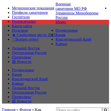
Военные
Медицинские показания
санатории МО РФ
Профили санаториев
Здравницы Минобороны
Госпитали
России
Поликлиники
Меню
Карта сайта
Полезное
Подмосковье
🔥 Свободные места 2025
Крым
❔ Вопрос-ответ
Краснодарский Край
Кавказ
Дальний Восток
Центральная Россия
Приволжье
📰 Новости
Подмосковье
Крым
Краснодарский Край
Кавказ
Дальний Восток
Центральная Россия
Приволжье
📰 Новости
Главная
»
Форум
»
Как