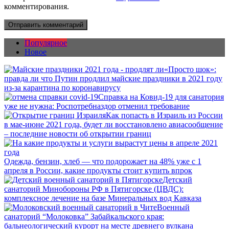
комментирования.
Популярное
Новое
«Просто шок»:
правда ли что Путин продлил майские праздники в 2021 году
из-за карантина по коронавирусу
Справка на Ковид-19 для санатория
уже не нужна: Роспотребназдор отменил требование
Как попасть в Израиль из России
в мае-июне 2021 года, будет ли восстановлено авиасообщение
– последние новости об открытии границ
Одежда, бензин, хлеб — что подорожает на 48% уже с 1
апреля в России, какие продукты стоит купить впрок
Детский
санаторий Минобороны РФ в Пятигорске (ЦВДС):
комплексное лечение на базе Минеральных вод Кавказа
Военный
санаторий “Молоковка” Забайкальского края:
бальнеологический курорт на месте древнего вулкана