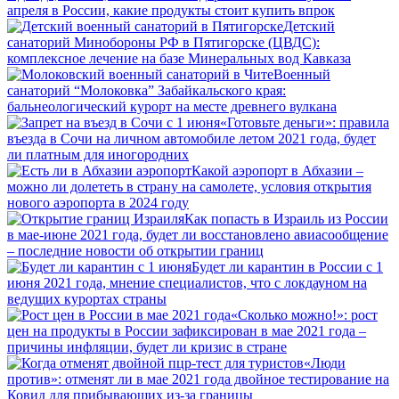
апреля в России, какие продукты стоит купить впрок
Детский
санаторий Минобороны РФ в Пятигорске (ЦВДС):
комплексное лечение на базе Минеральных вод Кавказа
Военный
санаторий “Молоковка” Забайкальского края:
бальнеологический курорт на месте древнего вулкана
«Готовьте деньги»: правила
въезда в Сочи на личном автомобиле летом 2021 года, будет
ли платным для иногородних
Какой аэропорт в Абхазии –
можно ли долететь в страну на самолете, условия открытия
нового аэропорта в 2024 году
Как попасть в Израиль из России
в мае-июне 2021 года, будет ли восстановлено авиасообщение
– последние новости об открытии границ
Будет ли карантин в России с 1
июня 2021 года, мнение специалистов, что с локдауном на
ведущих курортах страны
«Сколько можно!»: рост
цен на продукты в России зафиксирован в мае 2021 года –
причины инфляции, будет ли кризис в стране
«Люди
против»: отменят ли в мае 2021 года двойное тестирование на
Ковид для прибывающих из-за границы