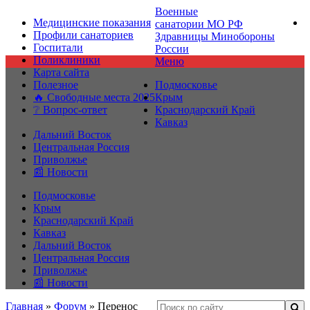
Военные
Медицинские показания
санатории МО РФ
Профили санаториев
Здравницы Минобороны
Госпитали
России
Поликлиники
Меню
Карта сайта
Полезное
Подмосковье
🔥 Свободные места 2025
Крым
❔ Вопрос-ответ
Краснодарский Край
Кавказ
Дальний Восток
Центральная Россия
Приволжье
📰 Новости
Подмосковье
Крым
Краснодарский Край
Кавказ
Дальний Восток
Центральная Россия
Приволжье
📰 Новости
Главная
»
Форум
»
Перенос